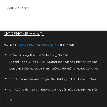
parsererror
MOREHOME HÀ NỘI
HOTLINE:
0931.31.88.77
và
0987.653.777
(Mr. Hiệu).
01.Văn Phòng Thiết Kế & Thi Công Nội Thất
Điạ chỉ: Tầng 3, Tòa T6-08, Đường Tôn Quang Phiệt, Quận Bắc Từ
Liêm, Hà Nội(Khu đô thị Nam Cường, đối diện chéo bộ Công An)
02: Nhà máy sản xuất đồ gỗ : Xã Thượng Cát, Từ Liêm, Hà Nội..
04: Xưởng đá - Sofa : Thượng Cát - Quận Bắc Từ Liêm - Hà Nội.
Email