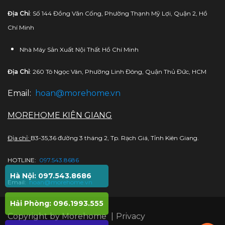
Địa Chỉ
: Số 144 Đồng Văn Cống, Phường Thạnh Mỹ Lợi, Quận 2, Hồ
Chí Minh
Nhà Máy Sản Xuất Nội Thất Hồ Chí Minh
Địa Chỉ
: 260 Tô Ngọc Vân, Phường Linh Đông, Quận Thủ Đức, HCM
Email:
hoan@morehome.vn
MOREHOME KIÊN GIANG
Địa chỉ:
B3-35,36 đường 3 tháng 2, Tp. Rạch Giá, Tỉnh Kiên Giang.
HOTLINE:
097.543.8686
Hà Nội: 097.543.8686
Email:
hoan@morehome.vn
Hải Phòng: 096.1993.555
Copyright by Morehome
|
Privacy