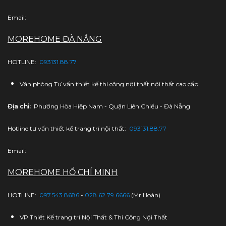
Email:
MOREHOME ĐÀ NẴNG
HOTLINE:
093131.88.77
Văn phòng Tư vấn thiết kế thi công nội thất nội thất cao cấp
Địa chỉ:
Phường Hòa Hiệp Nam - Quận Liên Chiều - Đà Nẵng
Hotline tư vấn thiết kế trang trí nội thất:
093131.88.77
Email:
MOREHOME HỒ CHÍ MINH
HOTLINE:
097.543.8686
-
028.62.79.6666
(Mr Hoàn)
VP Thiết Kế trang trí Nội Thất & Thi Công Nội Thất